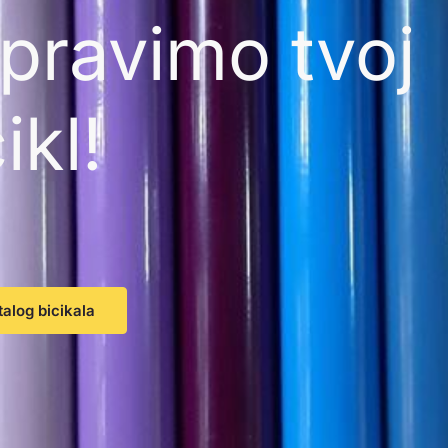
pravimo tvoj
ikl!
talog bicikala