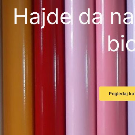
Hajde da na
bic
Pogledaj ka