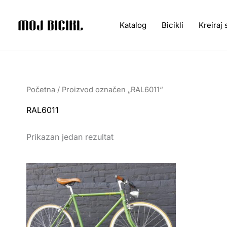
Pređi
na
Katalog
Bicikli
Kreiraj 
sadržaj
Početna
/ Proizvod označen „RAL6011“
RAL6011
Prikazan jedan rezultat