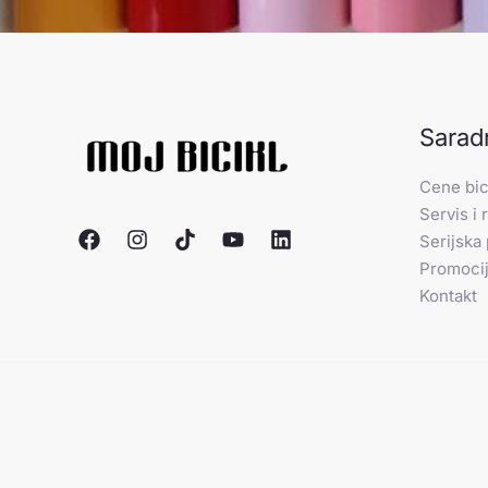
Sarad
Cene bic
Servis i 
Serijska
Promocij
Kontakt