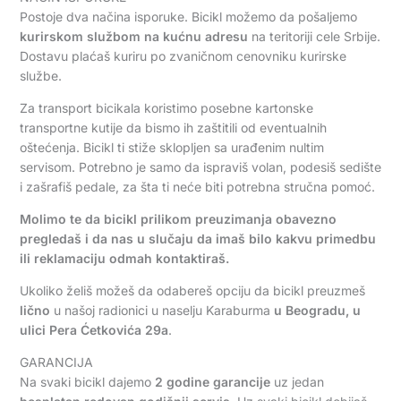
Postoje dva načina isporuke. Bicikl možemo da pošaljemo
kurirskom službom na kućnu adresu
na teritoriji cele Srbije.
Dostavu plaćaš kuriru po zvaničnom cenovniku kurirske
službe.
Za transport bicikala koristimo posebne kartonske
transportne kutije da bismo ih zaštitili od eventualnih
oštećenja. Bicikl ti stiže sklopljen sa urađenim nultim
servisom. Potrebno je samo da ispraviš volan, podesiš sedište
i zašrafiš pedale, za šta ti neće biti potrebna stručna pomoć.
Molimo te da bicikl prilikom preuzimanja obavezno
pregledaš i da nas u slučaju da imaš bilo kakvu primedbu
ili reklamaciju odmah kontaktiraš.
Ukoliko želiš možeš da odabereš opciju da bicikl preuzmeš
lično
u našoj radionici u naselju Karaburma
u Beogradu, u
ulici Pera Ćetkovića 29a
.
GARANCIJA
Na svaki bicikl dajemo
2 godine garancije
uz jedan