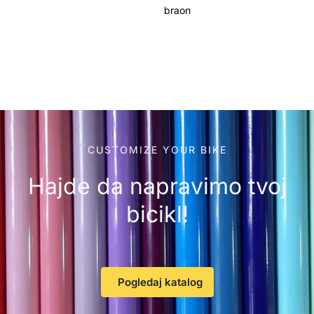
braon
CUSTOMIZE YOUR BIKE
Hajde da napravimo tvoj
bicikl!
Pogledaj katalog