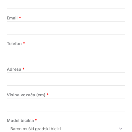
Email
*
Telefon
*
Adresa
*
Visina vozača (cm)
*
Model bicikla
*