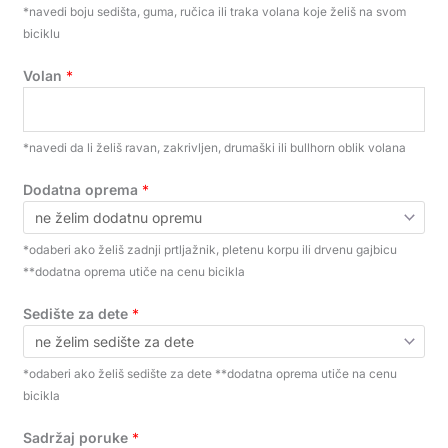
*navedi boju sedišta, guma, ručica ili traka volana koje želiš na svom
biciklu
Volan
*
*navedi da li želiš ravan, zakrivljen, drumaški ili bullhorn oblik volana
Dodatna oprema
*
*odaberi ako želiš zadnji prtljažnik, pletenu korpu ili drvenu gajbicu
**dodatna oprema utiče na cenu bicikla
Sedište za dete
*
*odaberi ako želiš sedište za dete **dodatna oprema utiče na cenu
bicikla
Sadržaj poruke
*