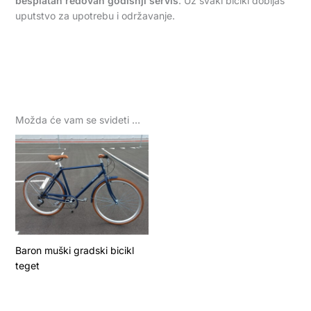
besplatan redovan godišnji servis
. Uz svaki bicikl dobijaš
uputstvo za upotrebu i održavanje.
Možda će vam se svideti …
Baron muški gradski bicikl
teget