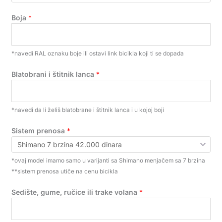
Boja
*
*navedi RAL oznaku boje ili ostavi link bicikla koji ti se dopada
Blatobrani i štitnik lanca
*
*navedi da li želiš blatobrane i štitnik lanca i u kojoj boji
Sistem prenosa
*
*ovaj model imamo samo u varijanti sa Shimano menjačem sa 7 brzina
**sistem prenosa utiče na cenu bicikla
Sedište, gume, ručice ili trake volana
*