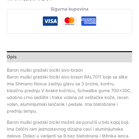
Sigurna kupovina
Opis
Baron muški gradski bicikl sivo-braon
Baron muški gradski bicikl sivo-braon RAL7011 boje sa slike
ima Shimano Nexus zadnju glavu sa 3 brzine, kontru,
klasičnu prednju V-brake kočnicu, Schwalbe gume 700x35C,
udobno crno sedište i trake volana od veštačke kože, ravan
volan, aluminijumski lančanik i pedale. Ima blatobrane i
prednju lampu.
Baron muški gradski bicikl možeš da poručiš u bilo kojoj boji.
Ima čelični ram jednostavnog dizajna cevi i aluminijumske
delove. Dolazi u varijanti sa ili bez blatobrana i štitnika lanca.