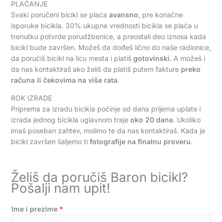
PLAĆANJE
Svaki poručeni bicikl se plaća
avansno
, pre konačne
isporuke bicikla. 30% ukupne vrednosti bicikla se plaća u
trenutku potvrde porudžbenice, a preostali deo iznosa kada
bicikl bude završen. Možeš da dođeš lično do naše radionice,
da poručiš bicikl na licu mesta i platiš
gotovinski.
A možeš i
da nas kontaktiraš ako želiš da platiš putem fakture
preko
računa
ili
čekovima na više rata
.
ROK IZRADE
Priprema za izradu bicikla počinje od dana prijema uplate i
izrada jednog bicikla uglavnom traje
oko 20 dana
. Ukoliko
imaš poseban zahtev, molimo te da nas kontaktiraš. Kada je
bicikl završen šaljemo ti
fotografije na finalnu proveru
.
Želiš da poručiš Baron bicikl?
Pošalji nam upit!
Ime i prezime
*