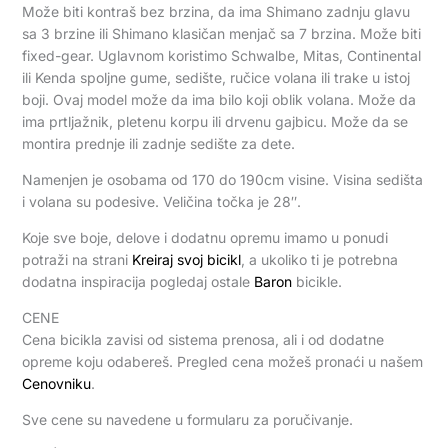
Može biti kontraš bez brzina, da ima Shimano zadnju glavu
sa 3 brzine ili Shimano klasičan menjač sa 7 brzina. Može biti
fixed-gear. Uglavnom koristimo Schwalbe, Mitas, Continental
ili Kenda spoljne gume, sedište, ručice volana ili trake u istoj
boji. Ovaj model može da ima bilo koji oblik volana. Može da
ima prtljažnik, pletenu korpu ili drvenu gajbicu. Može da se
montira prednje ili zadnje sedište za dete.
Namenjen je osobama od 170 do 190cm visine. Visina sedišta
i volana su podesive. Veličina točka je 28″.
Koje sve boje, delove i dodatnu opremu imamo u ponudi
potraži na strani
Kreiraj svoj bicikl
, a ukoliko ti je potrebna
dodatna inspiracija pogledaj ostale
Baron
bicikle.
CENE
Cena bicikla zavisi od sistema prenosa, ali i od dodatne
opreme koju odabereš. Pregled cena možeš pronaći u našem
Cenovniku
.
Sve cene su navedene u formularu za poručivanje.