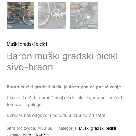
Muški gradski bicikli
Baron muški gradski bicikl
sivo-braon
Baron muški gradski bicikl je dostupan za poručivanje.
Ukoliko želiš da poručiš ovaj model bicikla, popuni i pošalji
formular u prilogu.
Dobićeš naš odgovor i ponudu u roku od 24 sata!
Šifra proizvoda:
MGB-SB
Kategorija:
Muški gradski bicikli
Oznake:
Baron
,
RAL7011