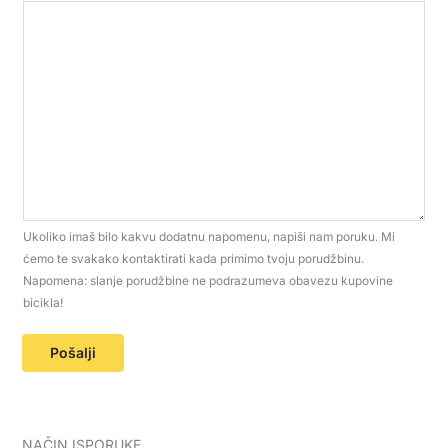
Ukoliko imaš bilo kakvu dodatnu napomenu, napiši nam poruku. Mi
ćemo te svakako kontaktirati kada primimo tvoju porudžbinu.
Napomena: slanje porudžbine ne podrazumeva obavezu kupovine
bicikla!
Pošalji
NAČIN ISPORUKE