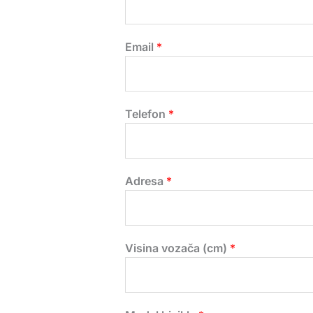
Email
*
Telefon
*
Adresa
*
Visina vozača (cm)
*