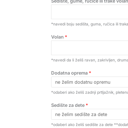
Sedište, gume, ručice ili trake vola
*navedi boju sedišta, guma, ručica ili trak
Volan
*
*navedi da li želiš ravan, zakrivljen, druma
Dodatna oprema
*
*odaberi ako želiš zadnji prtljažnik, plet
Sedište za dete
*
*odaberi ako želiš sedište za dete **doda