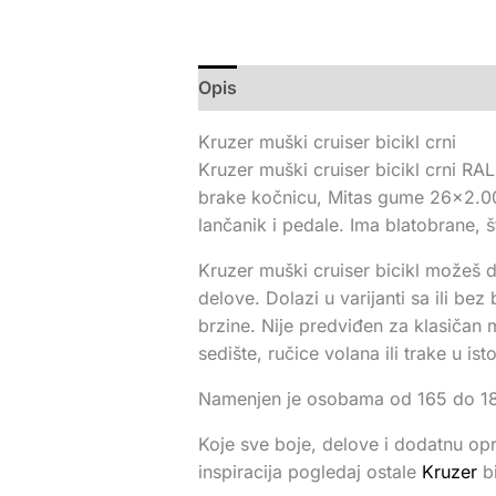
Opis
Kruzer muški cruiser bicikl crni
Kruzer muški cruiser bicikl crni RA
brake kočnicu, Mitas gume 26×2.00,
lančanik i pedale. Ima blatobrane, š
Kruzer muški cruiser bicikl možeš da
delove. Dolazi u varijanti sa ili be
brzine. Nije predviđen za klasičan 
sedište, ručice volana ili trake u is
Namenjen je osobama od 165 do 185c
Koje sve boje, delove i dodatnu op
inspiracija pogledaj ostale
Kruzer
bi