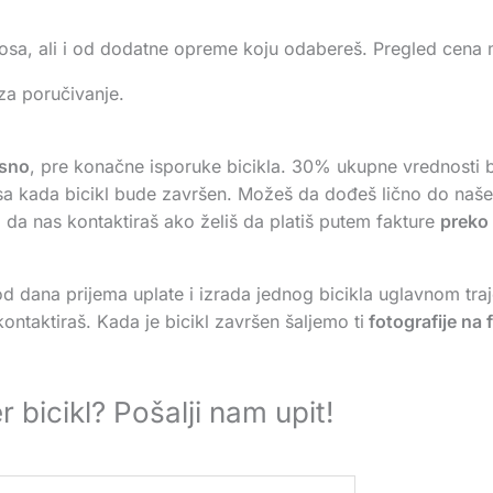
enosa, ali i od dodatne opreme koju odabereš. Pregled cen
za poručivanje.
sno
, pre konačne isporuke bicikla. 30% ukupne vrednosti b
a kada bicikl bude završen. Možeš da dođeš lično do naše r
da nas kontaktiraš ako želiš da platiš putem fakture
preko
od dana prijema uplate i izrada jednog bicikla uglavnom tra
ntaktiraš. Kada je bicikl završen šaljemo ti
fotografije na 
 bicikl? Pošalji nam upit!