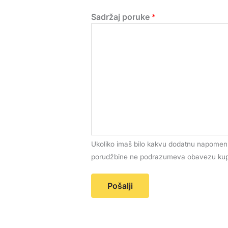
Sadržaj poruke
*
Ukoliko imaš bilo kakvu dodatnu napomenu
porudžbine ne podrazumeva obavezu kupo
Pošalji