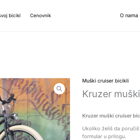
O nama
svoj bicikl
Cenovnik
Muški cruiser bicikli
Kruzer muški 
Kruzer muški cruiser bic
Ukoliko želiš da poručiš 
formular u prilogu.