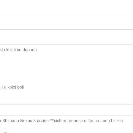
kla koji ti se dopada
i u kojoj boji
i sa Shimano Nexus 3 brzine **sistem prenosa utiče na cenu bicikla