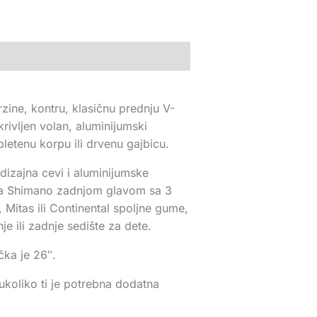
zine, kontru, klasičnu prednju V-
ivljen volan, aluminijumski
pletenu korpu ili drvenu gajbicu.
 dizajna cevi i aluminijumske
li sa Shimano zadnjom glavom sa 3
Mitas ili Continental spoljne gume,
je ili zadnje sedište za dete.
čka je 26″.
 ukoliko ti je potrebna dodatna