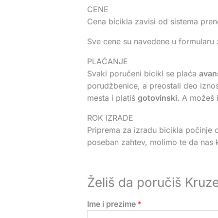
CENE
Cena bicikla zavisi od sistema pr
Sve cene su navedene u formularu 
PLAĆANJE
Svaki poručeni bicikl se plaća
avan
porudžbenice, a preostali deo iznos
mesta i platiš
gotovinski.
A možeš i 
ROK IZRADE
Priprema za izradu bicikla počinje 
poseban zahtev, molimo te da nas ko
Želiš da poručiš Kruzer
Ime i prezime
*