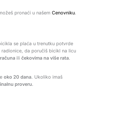
a možeš pronaći u našem
Cenovniku
.
icikla se plaća u trenutku potvrde
adionice, da poručiš bicikl na licu
 računa
ili
čekovima na više rata
.
je
oko 20 dana
. Ukoliko imaš
finalnu proveru
.