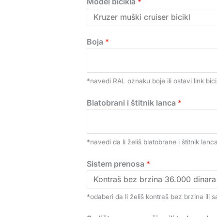
Model bicikla
*
Boja
*
*navedi RAL oznaku boje ili ostavi link bici
Blatobrani i štitnik lanca
*
*navedi da li želiš blatobrane i štitnik lanca 
Sistem prenosa
*
*odaberi da li želiš kontraš bez brzina il