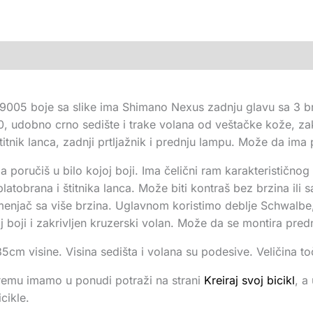
L9005 boje sa slike ima Shimano Nexus zadnju glavu sa 3 br
 udobno crno sedište i trake volana od veštačke kože, zakr
titnik lanca, zadnji prtljažnik i prednju lampu. Može da ima 
 poručiš u bilo kojoj boji. Ima čelični ram karakterističnog
z blatobrana i štitnika lanca. Može biti kontraš bez brzina i
menjač sa više brzina. Uglavnom koristimo deblje Schwalbe, 
toj boji i zakrivljen kruzerski volan. Može da se montira predn
m visine. Visina sedišta i volana su podesive. Veličina to
remu imamo u ponudi potraži na strani
Kreiraj svoj bicikl
, a
cikle.