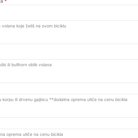
na
*
a volana koje želiš na svom biciklu
ški ili bullhorn oblik volana
enu korpu ili drvenu gajbicu **dodatna oprema utiče na cenu bicikla
tna oprema utiče na cenu bicikla