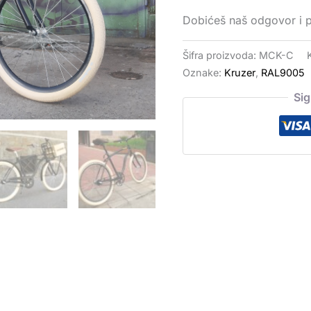
Dobićeš naš odgovor i 
Šifra proizvoda:
MCK-C
Oznake:
Kruzer
,
RAL9005
Si