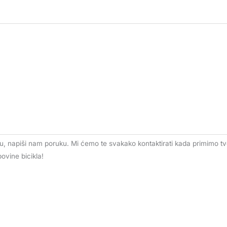
, napiši nam poruku. Mi ćemo te svakako kontaktirati kada primimo t
vine bicikla!