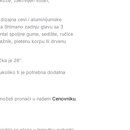
ože, zakrivljen volan,
 dizajna cevi i aluminijumske
ima Shimano zadnju glavu sa 3
ntal spoljne gume, sedište, ručice
ažnik, pletenu korpu ili drvenu
čka je 26″.
 ukoliko ti je potrebna dodatna
a možeš pronaći u našem
Cenovniku
.
icikla se plaća u trenutku potvrde