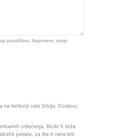
voju porudžbinu. Napomena: slanje
u
na teritoriji cele Srbije. Dostavu
tualnih oštećenja. Bicikl ti stiže
rafiš pedale, za šta ti neće biti