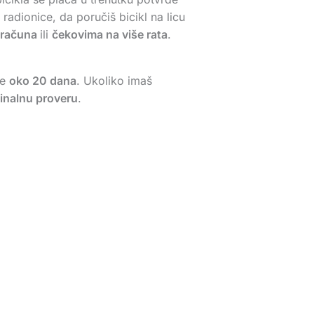
adionice, da poručiš bicikl na licu
 računa
ili
čekovima na više rata
.
je
oko 20 dana
. Ukoliko imaš
finalnu proveru
.