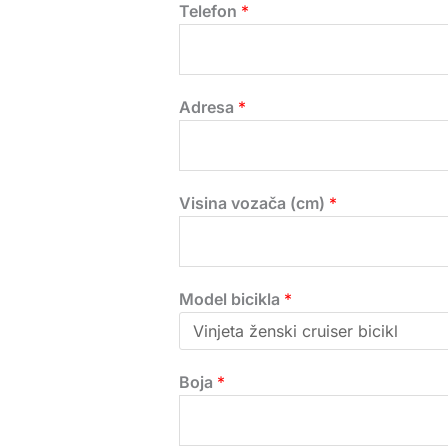
Telefon
*
Adresa
*
Visina vozača (cm)
*
Model bicikla
*
Boja
*