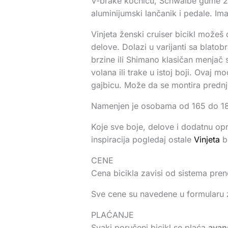
V-brake kočnicu, Schwalbe gume 26×
aluminijumski lančanik i pedale. Ima 
Vinjeta ženski cruiser bicikl možeš 
delove. Dolazi u varijanti sa blato
brzine ili Shimano klasičan menjač 
volana ili trake u istoj boji. Ovaj 
gajbicu. Može da se montira prednje
Namenjen je osobama od 165 do 185c
Koje sve boje, delove i dodatnu op
inspiracija pogledaj ostale
Vinjeta
bi
CENE
Cena bicikla zavisi od sistema pr
Sve cene su navedene u formularu 
PLAĆANJE
Svaki poručeni bicikl se plaća
avan