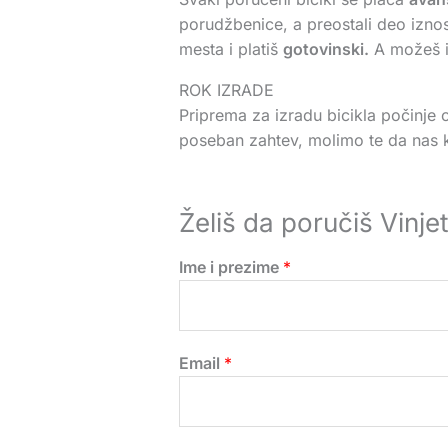
porudžbenice, a preostali deo iznos
mesta i platiš
gotovinski.
A možeš i 
ROK IZRADE
Priprema za izradu bicikla počinje 
poseban zahtev, molimo te da nas ko
Želiš da poručiš Vinjet
Ime i prezime
*
Email
*