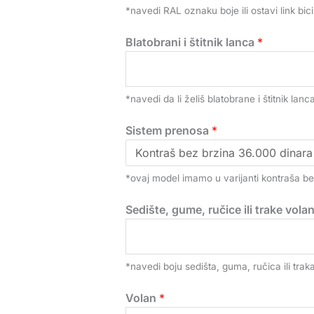
*navedi RAL oznaku boje ili ostavi link bici
Blatobrani i štitnik lanca
*
*navedi da li želiš blatobrane i štitnik lanca 
Sistem prenosa
*
*ovaj model imamo u varijanti kontraša be
Sedište, gume, ručice ili trake vola
*navedi boju sedišta, guma, ručica ili trak
Volan
*