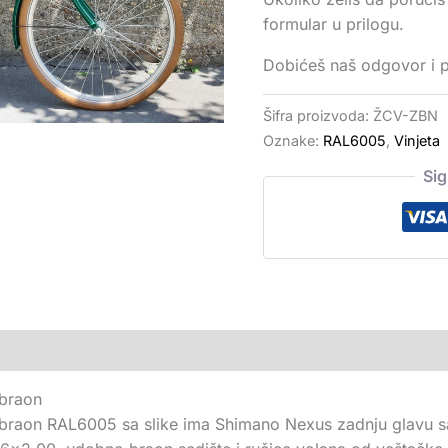
formular u prilogu.
Dobićeš naš odgovor i 
Šifra proizvoda:
ŽCV-ZBN
Oznake:
RAL6005
,
Vinjeta
Si
-braon
o-braon RAL6005 sa slike ima Shimano Nexus zadnju glavu sa