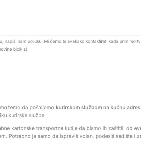
, napiši nam poruku. Mi ćemo te svakako kontaktirati kada primimo t
vine bicikla!
kl možemo da pošaljemo
kurirskom službom na kućnu adres
ku kurirske službe.
bne kartonske transportne kutije da bismo ih zaštitili od even
m. Potrebno je samo da ispraviš volan, podesiš sedište i zaš