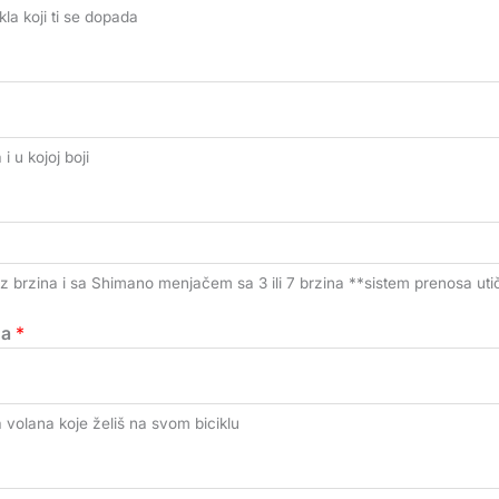
kla koji ti se dopada
i u kojoj boji
z brzina i sa Shimano menjačem sa 3 ili 7 brzina **sistem prenosa uti
na
*
a volana koje želiš na svom biciklu