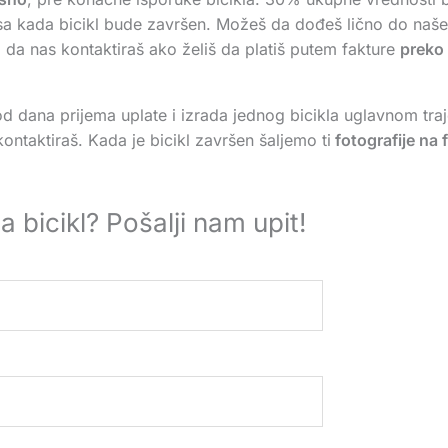
a kada bicikl bude završen. Možeš da dođeš lično do naše r
da nas kontaktiraš ako želiš da platiš putem fakture
preko
od dana prijema uplate i izrada jednog bicikla uglavnom tra
ntaktiraš. Kada je bicikl završen šaljemo ti
fotografije na 
a bicikl? Pošalji nam upit!