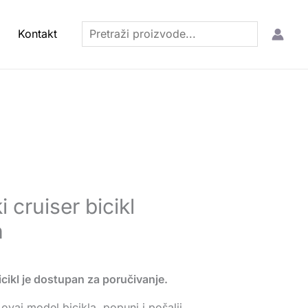
Pretraga
Kontakt
 cruiser bicikl
n
icikl je dostupan za poručivanje.
ovaj model bicikla, popuni i pošalji