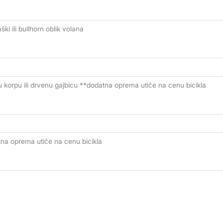
ški ili bullhorn oblik volana
enu korpu ili drvenu gajbicu **dodatna oprema utiče na cenu bicikla
tna oprema utiče na cenu bicikla