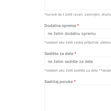
*navedi da li želiš ravan, zakrivljen, druma
Dodatna oprema
*
*odaberi ako želiš zadnji prtljažnik, plet
Sedište za dete
*
*odaberi ako želiš sedište za dete **doda
Sadržaj poruke
*