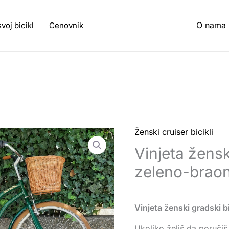
O nama
svoj bicikl
Cenovnik
Ženski cruiser bicikli
Vinjeta ženski
zeleno-brao
Vinjeta ženski gradski b
Ukoliko želiš da poručiš 