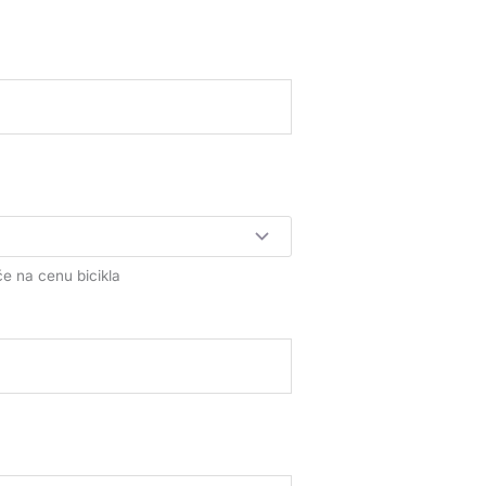
če na cenu bicikla