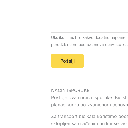
Ukoliko imaš bilo kakvu dodatnu napomenu
porudžbine ne podrazumeva obavezu kupo
Pošalji
NAČIN ISPORUKE
Postoje dva načina isporuke. Bici
plaćaš kuriru po zvaničnom cenovni
Za transport bicikala koristimo pose
sklopljen sa urađenim nultim serviso