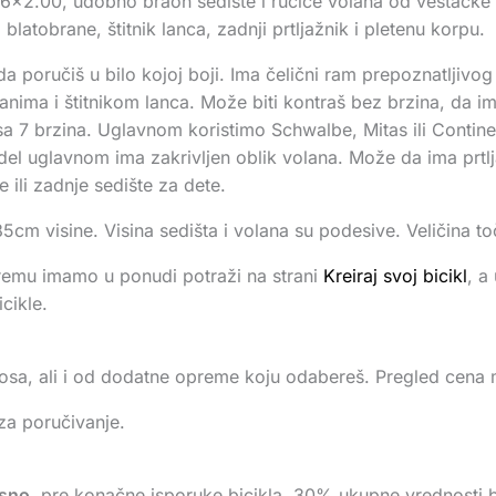
2.00, udobno braon sedište i ručice volana od veštačke k
blatobrane, štitnik lanca, zadnji prtljažnik i pletenu korpu.
da poručiš u bilo kojoj boji. Ima čelični ram prepoznatljivog
branima i štitnikom lanca. Može biti kontraš bez brzina, da 
sa 7 brzina. Uglavnom koristimo Schwalbe, Mitas ili Contine
model uglavnom ima zakrivljen oblik volana. Može da ima prtlj
 ili zadnje sedište za dete.
m visine. Visina sedišta i volana su podesive. Veličina to
remu imamo u ponudi potraži na strani
Kreiraj svoj bicikl
, a
cikle.
enosa, ali i od dodatne opreme koju odabereš. Pregled cen
za poručivanje.
sno
, pre konačne isporuke bicikla. 30% ukupne vrednosti b