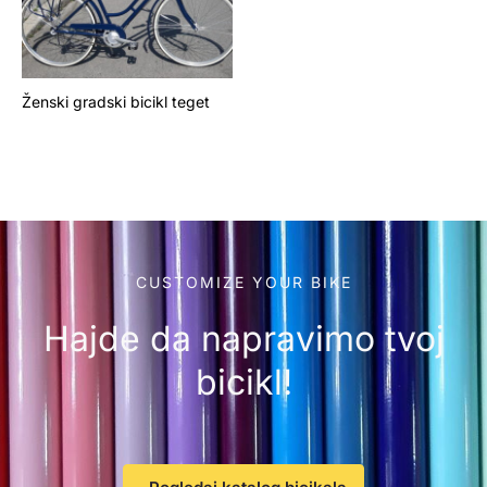
Ženski gradski bicikl teget
CUSTOMIZE YOUR BIKE
Hajde da napravimo tvoj
bicikl!