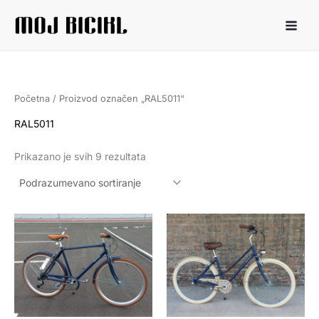
Pređi
na
sadržaj
Početna
/ Proizvod označen „RAL5011“
RAL5011
Prikazano je svih 9 rezultata