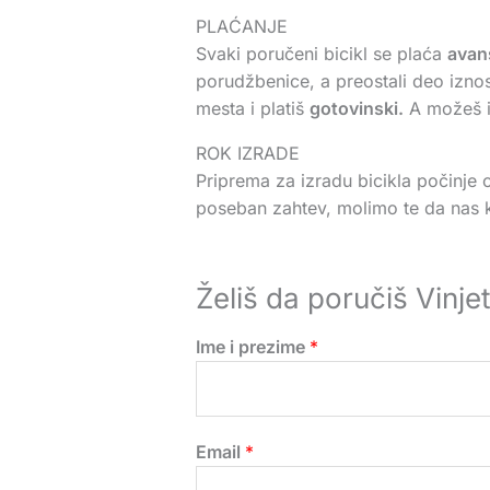
PLAĆANJE
Svaki poručeni bicikl se plaća
avan
porudžbenice, a preostali deo iznos
mesta i platiš
gotovinski.
A možeš i 
ROK IZRADE
Priprema za izradu bicikla počinje 
poseban zahtev, molimo te da nas ko
Želiš da poručiš Vinjet
Ime i prezime
*
Email
*