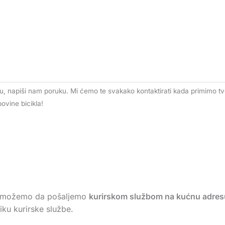
, napiši nam poruku. Mi ćemo te svakako kontaktirati kada primimo t
vine bicikla!
kl možemo da pošaljemo
kurirskom službom na kućnu adres
ku kurirske službe.