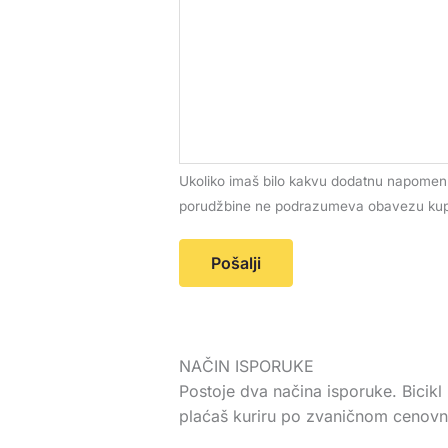
Ukoliko imaš bilo kakvu dodatnu napomenu
porudžbine ne podrazumeva obavezu kupo
Pošalji
NAČIN ISPORUKE
Postoje dva načina isporuke. Bici
plaćaš kuriru po zvaničnom cenovni