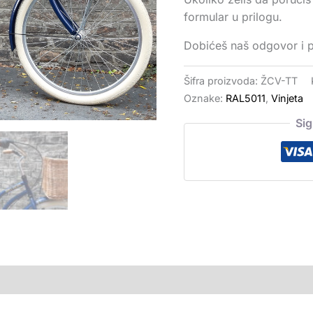
formular u prilogu.
Dobićeš naš odgovor i 
Šifra proizvoda:
ŽCV-TT
Oznake:
RAL5011
,
Vinjeta
Si