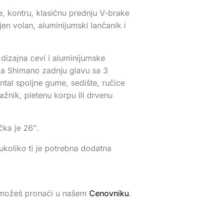
e, kontru, klasičnu prednju V-brake
n volan, aluminijumski lančanik i
 dizajna cevi i aluminijumske
ima Shimano zadnju glavu sa 3
ntal spoljne gume, sedište, ručice
ažnik, pletenu korpu ili drvenu
čka je 26″.
 ukoliko ti je potrebna dodatna
a možeš pronaći u našem
Cenovniku
.