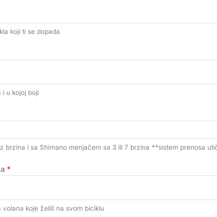
kla koji ti se dopada
i u kojoj boji
z brzina i sa Shimano menjačem sa 3 ili 7 brzina **sistem prenosa uti
na
*
a volana koje želiš na svom biciklu