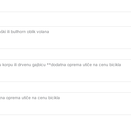
ški ili bullhorn oblik volana
enu korpu ili drvenu gajbicu **dodatna oprema utiče na cenu bicikla
tna oprema utiče na cenu bicikla