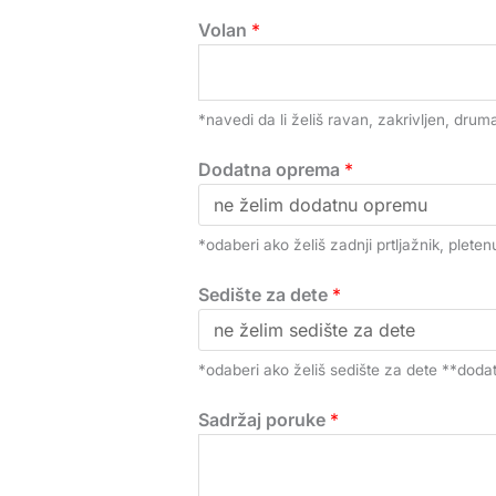
Volan
*
*navedi da li želiš ravan, zakrivljen, druma
Dodatna oprema
*
*odaberi ako želiš zadnji prtljažnik, plet
Sedište za dete
*
*odaberi ako želiš sedište za dete **doda
Sadržaj poruke
*