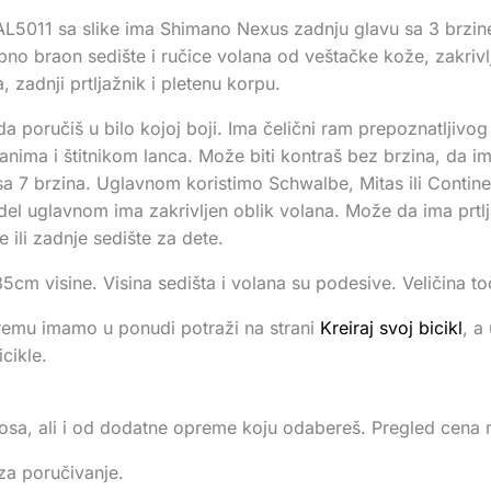
 RAL5011 sa slike ima Shimano Nexus zadnju glavu sa 3 brzin
o braon sedište i ručice volana od veštačke kože, zakrivlje
, zadnji prtljažnik i pletenu korpu.
da poručiš u bilo kojoj boji. Ima čelični ram prepoznatljivog
branima i štitnikom lanca. Može biti kontraš bez brzina, da 
sa 7 brzina. Uglavnom koristimo Schwalbe, Mitas ili Contine
model uglavnom ima zakrivljen oblik volana. Može da ima prtlj
 ili zadnje sedište za dete.
m visine. Visina sedišta i volana su podesive. Veličina to
remu imamo u ponudi potraži na strani
Kreiraj svoj bicikl
, a
cikle.
enosa, ali i od dodatne opreme koju odabereš. Pregled cen
za poručivanje.