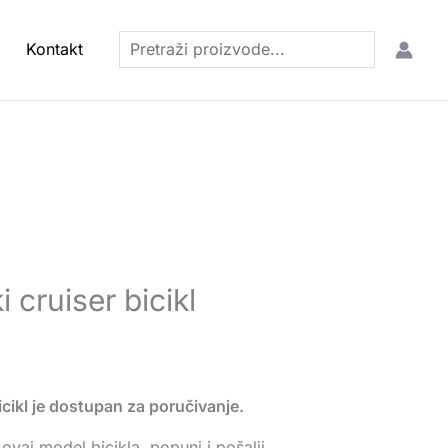
Pretraga
Kontakt
 cruiser bicikl
icikl je dostupan za poručivanje.
ovaj model bicikla, popuni i pošalji