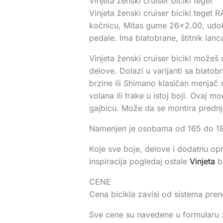
Vinjeta ženski cruiser bicikl teget
Vinjeta ženski cruiser bicikl teget
kočnicu, Mitas gume 26×2.00, udobn
pedale. Ima blatobrane, štitnik lanca
Vinjeta ženski cruiser bicikl možeš 
delove. Dolazi u varijanti sa blato
brzine ili Shimano klasičan menjač 
volana ili trake u istoj boji. Ovaj 
gajbicu. Može da se montira prednje
Namenjen je osobama od 165 do 185c
Koje sve boje, delove i dodatnu op
inspiracija pogledaj ostale
Vinjeta
bi
CENE
Cena bicikla zavisi od sistema pr
Sve cene su navedene u formularu 