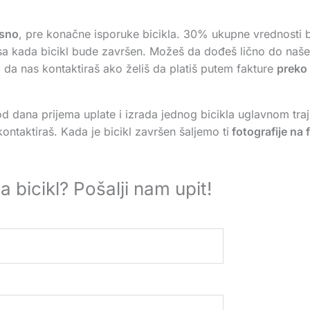
sno
, pre konačne isporuke bicikla. 30% ukupne vrednosti b
a kada bicikl bude završen. Možeš da dođeš lično do naše r
da nas kontaktiraš ako želiš da platiš putem fakture
preko
od dana prijema uplate i izrada jednog bicikla uglavnom tra
ntaktiraš. Kada je bicikl završen šaljemo ti
fotografije na 
a bicikl? Pošalji nam upit!