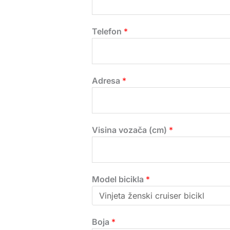
Telefon
*
Adresa
*
Visina vozača (cm)
*
Model bicikla
*
Boja
*