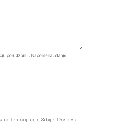
voju porudžbinu. Napomena: slanje
u
na teritoriji cele Srbije. Dostavu