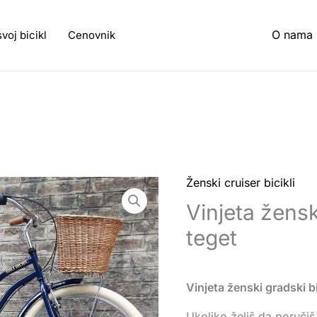
O nama
svoj bicikl
Cenovnik
Ženski cruiser bicikli
Vinjeta ženski
teget
Vinjeta ženski gradski b
Ukoliko želiš da poručiš 