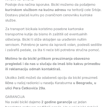
Postoje dva načina isporuke. Bicikl možemo da pošaljemo
kurirskom službom na kućnu adresu
na teritoriji cele Srbije.
Dostavu plaćaš kuriru po zvaničnom cenovniku kurirske
službe.
Za transport bicikala koristimo posebne kartonske
transportne kutije da bismo ih zaštitili od eventualnih
oštećenja. Bicikl ti stiže sklopljen sa urađenim nultim
servisom. Potrebno je samo da ispraviš volan, podesiš sedište
i zašrafiš pedale, za šta ti neće biti potrebna stručna pomoć.
Molimo te da bicikl prilikom preuzimanja obavezno
pregledaš i da nas u slučaju da imaš bilo kakvu primedbu
ili reklamaciju odmah kontaktiraš.
Ukoliko želiš možeš da odabereš opciju da bicikl preuzmeš
lično
u našoj radionici u naselju Karaburma
u Beogradu, u
ulici Pera Ćetkovića 29a
.
GARANCIJA
Na svaki bicikl dajemo
2 godine garancije
uz jedan