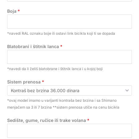
Boja
*
*navedi RAL oznaku boje ili ostavi link bicikla koji ti se dopada
Blatobrani i štitnik lanca
*
*navedi da li želiš blatobrane i štitnik lanca i u kojoj boji
Sistem prenosa
*
*ovaj model imamo u varijanti kontraša bez brzina i sa Shimano
menjačem sa 3 ili 7 brzina **sistem prenosa utiče na cenu bicikla
Sedište, gume, ručice ili trake volana
*