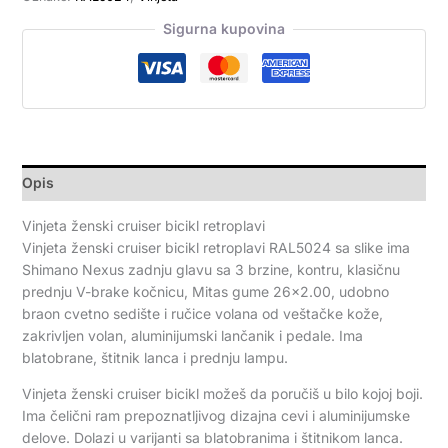
Sigurna kupovina
Opis
Vinjeta ženski cruiser bicikl retroplavi
Vinjeta ženski cruiser bicikl retroplavi RAL5024 sa slike ima
Shimano Nexus zadnju glavu sa 3 brzine, kontru, klasičnu
prednju V-brake kočnicu, Mitas gume 26×2.00, udobno
braon cvetno sedište i ručice volana od veštačke kože,
zakrivljen volan, aluminijumski lančanik i pedale. Ima
blatobrane, štitnik lanca i prednju lampu.
Vinjeta ženski cruiser bicikl možeš da poručiš u bilo kojoj boji.
Ima čelični ram prepoznatljivog dizajna cevi i aluminijumske
delove. Dolazi u varijanti sa blatobranima i štitnikom lanca.