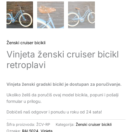
Ženski cruiser bicikli
Vinjeta ženski cruiser bicikl
retroplavi
Vinjeta ženski gradski bicikl je dostupan za poručivanje.
Ukoliko želiš da poručiš ovaj model bicikla, popuni i pošalji
formular u prilogu.
Dobićeš naš odgovor i ponudu u roku od 24 sata!
Šifra proizvoda:
ŽCV-RP
Kategorija:
Ženski cruiser bicikli
Oznake:
RAL5024
,
Vinjeta