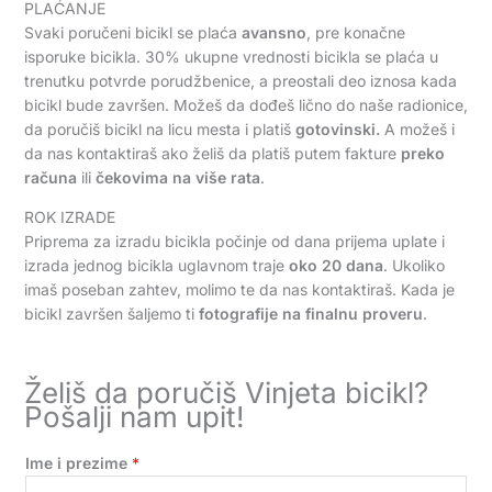
PLAĆANJE
Svaki poručeni bicikl se plaća
avansno
, pre konačne
isporuke bicikla. 30% ukupne vrednosti bicikla se plaća u
trenutku potvrde porudžbenice, a preostali deo iznosa kada
bicikl bude završen. Možeš da dođeš lično do naše radionice,
da poručiš bicikl na licu mesta i platiš
gotovinski.
A možeš i
da nas kontaktiraš ako želiš da platiš putem fakture
preko
računa
ili
čekovima na više rata
.
ROK IZRADE
Priprema za izradu bicikla počinje od dana prijema uplate i
izrada jednog bicikla uglavnom traje
oko 20 dana
. Ukoliko
imaš poseban zahtev, molimo te da nas kontaktiraš. Kada je
bicikl završen šaljemo ti
fotografije na finalnu proveru
.
Želiš da poručiš Vinjeta bicikl?
Pošalji nam upit!
Ime i prezime
*