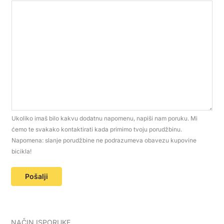
Ukoliko imaš bilo kakvu dodatnu napomenu, napiši nam poruku. Mi
ćemo te svakako kontaktirati kada primimo tvoju porudžbinu.
Napomena: slanje porudžbine ne podrazumeva obavezu kupovine
bicikla!
Pošalji
NAČIN ISPORUKE