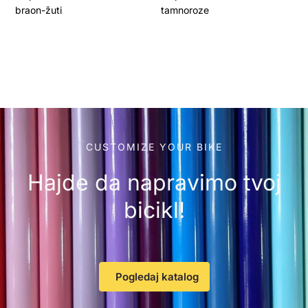
braon-žuti
tamnoroze
CUSTOMIZE YOUR BIKE
Hajde da napravimo tvoj
bicikl!
Pogledaj katalog