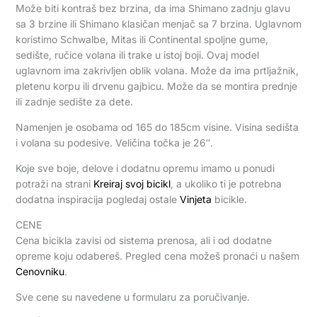
Može biti kontraš bez brzina, da ima Shimano zadnju glavu
sa 3 brzine ili Shimano klasičan menjač sa 7 brzina. Uglavnom
koristimo Schwalbe, Mitas ili Continental spoljne gume,
sedište, ručice volana ili trake u istoj boji. Ovaj model
uglavnom ima zakrivljen oblik volana. Može da ima prtljažnik,
pletenu korpu ili drvenu gajbicu. Može da se montira prednje
ili zadnje sedište za dete.
Namenjen je osobama od 165 do 185cm visine. Visina sedišta
i volana su podesive. Veličina točka je 26″.
Koje sve boje, delove i dodatnu opremu imamo u ponudi
potraži na strani
Kreiraj svoj bicikl
, a ukoliko ti je potrebna
dodatna inspiracija pogledaj ostale
Vinjeta
bicikle.
CENE
Cena bicikla zavisi od sistema prenosa, ali i od dodatne
opreme koju odabereš. Pregled cena možeš pronaći u našem
Cenovniku
.
Sve cene su navedene u formularu za poručivanje.