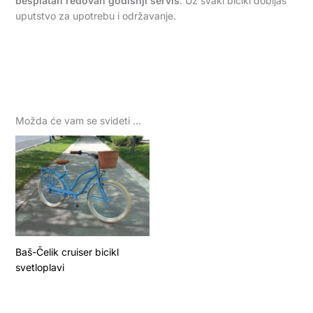
besplatan redovan godišnji servis
. Uz svaki bicikl dobijaš
uputstvo za upotrebu i održavanje.
Možda će vam se svideti …
Baš-Čelik cruiser bicikl
svetloplavi