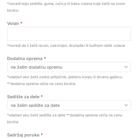
*navedi boju sedišta, guma, ručica ili traka volana koje želiš na svom
biciklu
Volan
*
*navedi da li želiš ravan, zakrivljen, drumaški ili bullhorn oblik volana
Dodatna oprema
*
*odaberi ako želiš zadnji prtljažnik, pletenu korpu ili drvenu gajbicu
**dodatna oprema utiče na cenu bicikla
Sedište za dete
*
*odaberi ako želiš sedište za dete **dodatna oprema utiče na cenu
bicikla
Sadržaj poruke
*