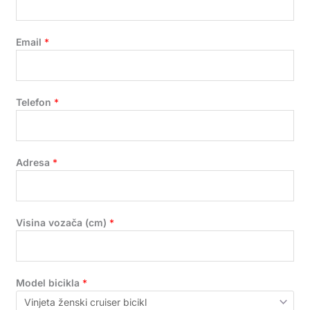
Email
*
Telefon
*
Adresa
*
Visina vozača (cm)
*
Model bicikla
*